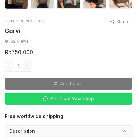
Home
»
Produk
»
Garvi
Share
Garvi
32
Views
Rp
750,000
Garvi
-
+
quantity
Add to cart
Beli Lewat WhatsApp
Free worldwide shipping
Description