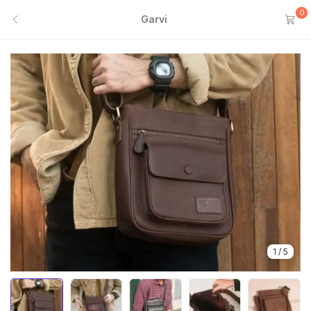
0
Garvi
1
/
5