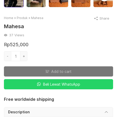
Home
»
Produk
»
Mahesa
Share
Mahesa
37
Views
Rp
525,000
Mahesa
-
+
quantity
Add to cart
Beli Lewat WhatsApp
Free worldwide shipping
Description