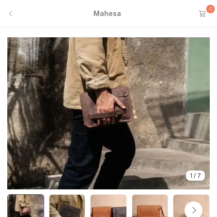
0
Mahesa
1
/
7