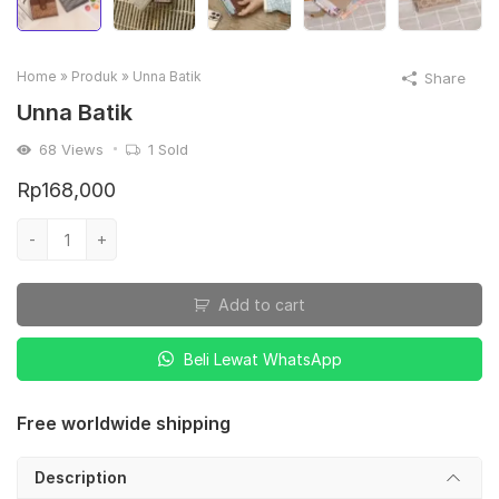
Home
»
Produk
»
Unna Batik
Share
Unna Batik
68
Views
1
Sold
Rp
168,000
Unna
-
+
Batik
quantity
Add to cart
Beli Lewat WhatsApp
Free worldwide shipping
Description