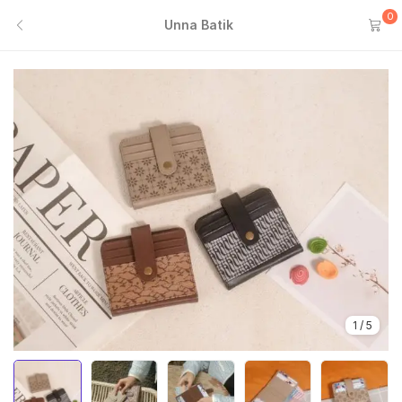
0
Unna Batik
1
/
5