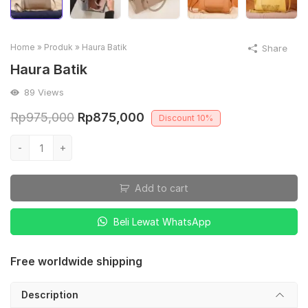
Home
»
Produk
»
Haura Batik
Share
Haura Batik
89
Views
Original
Current
Rp
975,000
Rp
875,000
Discount
10%
price
price
Haura
-
+
was:
is:
Batik
quantity
Rp975,000.
Rp875,000.
Add to cart
Beli Lewat WhatsApp
Free worldwide shipping
Description