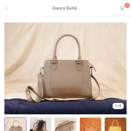
0
Haura Batik
1
/
5