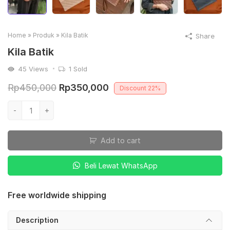
Home
»
Produk
»
Kila Batik
Share
Kila Batik
45
Views
1
Sold
Original
Current
Rp
450,000
Rp
350,000
Discount
22%
price
price
Kila
-
+
was:
is:
Batik
quantity
Rp450,000.
Rp350,000.
Add to cart
Beli Lewat WhatsApp
Free worldwide shipping
Description