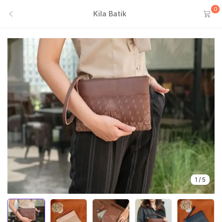
0
Kila Batik
1
/
5